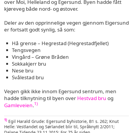
over Moi, Helleland og Egersund. Byen hadde fått
kjøreveg både nord- og østover.
Deler av den opprinnelige vegen gjennom Eigersund
er fortsatt godt synlig, så som:
Hå grense – Hegrestad (Hegrestadfjellet)
Tengsvegen
Vingård – Grøne Bråden
Sokkakjerr bru
Nese bru
Svålestad bru
Vegen gikk ikke innom Egersund sentrum, men
hadde tilknytning til byen over
Hestvad bru
og
1)
Gamleveien
.
1)
Egil Harald Grude: Egersund byhistorie, B1 s. 262; Knut
Helle: Vestlandet og Sørlandet blir til, Språknytt 2/2011;
Dalane Tidende 23.11.2015: For 75 år siden.